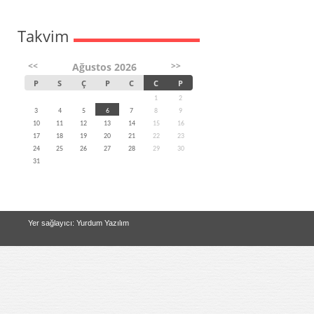
Takvim
<<
>>
Ağustos 2026
P
S
Ç
P
C
C
P
1
2
3
4
5
6
7
8
9
10
11
12
13
14
15
16
17
18
19
20
21
22
23
24
25
26
27
28
29
30
31
Yer sağlayıcı: Yurdum Yazılım